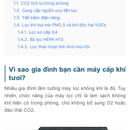
1.1.
CO2 tích tụ trong phòng
1.2.
Cung cấp nguồn oxy liên tục
1.3.
Tiết kiệm điện năng
1.4.
Lọc khí bụi mịn PM2.5 và khí độc hại VOCs
1.4.1.
Lọc sơ cấp G4
1.4.2.
Bộ lọc HEPA H13
1.4.3.
Lọc than hoạt tính khử mùi hôi
1.4.4.
Lọc tĩnh điện
1.5.
Độ ồn nhỏ
Vì sao gia đình bạn cần máy cấp khí
1.6.
Thiết kế âm trần
1.7.
Sản xuất tại Việt Nam
tươi?
1.8.
Đảm bảo luồng không khí sạch đi qua các tầng
Nhiều gia đình lầm tưởng máy lọc không khí là đủ. Tuy
1.9.
Dễ dàng bảo trì
nhiên, chức năng của máy lọc chỉ là làm sạch không
2.
Lựa chọn công suất máy cấp khí tươi gia đình
khí hiện có trong phòng, chứ không bổ sung O2 hoặc
2.1.
Lựa chọn công suất AirSun theo diện tích
đào thải CO2.
2.2.
Lựa chọn theo nhu cầu
2.3.
Công thức tính công suất
3.
Đơn vị cung cấp lắp đặt máy cấp khí tươi gia đình uy