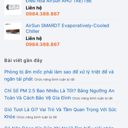
Điều hoà AirSun AHU TAE/TBE
Liên hệ
0984.388.867
AirSun SMARDT Evaporatively-Cooled
Chiller
Liên hệ
0984.388.867
Bài viết gần đây
Phòng bị ẩm mốc phải làm sao để xử lý triệt để và
ở
ngăn tái phát
Chức năng bình luận bị tắt
Phòng
bị
Chỉ Số PM 2.5 Bao Nhiêu Là Tốt? Bảng Ngưỡng An
ẩm
ở
Toàn Và Cách Bảo Vệ Gia Đình
mốc
Chức năng bình luận bị tắt
Chỉ
phải
Số
làm
Gió Tươi Là Gì? Vai Trò Và Tầm Quan Trọng Với Sức
PM
sao
ở
Khỏe
2.5
để
Chức năng bình luận bị tắt
Gió
Bao
xử
Tươi
Nhiêu
lý