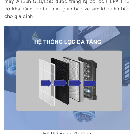
máy AirSun GLB/ESD được trang bị bộ lọc HEPA H13
có khả năng lọc bụi mịn, giúp bảo vệ sức khỏe hô hấp
cho gia đình.
Hệ thống lọc đa tầng