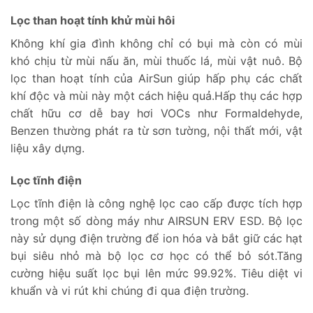
Lọc than hoạt tính khử mùi hôi
Không khí gia đình không chỉ có bụi mà còn có mùi
khó chịu từ mùi nấu ăn, mùi thuốc lá, mùi vật nuô. Bộ
lọc than hoạt tính của AirSun giúp hấp phụ các chất
khí độc và mùi này một cách hiệu quả.Hấp thụ các hợp
chất hữu cơ dễ bay hơi VOCs như Formaldehyde,
Benzen thường phát ra từ sơn tường, nội thất mới, vật
liệu xây dựng.
Lọc tĩnh điện
Lọc tĩnh điện là công nghệ lọc cao cấp được tích hợp
trong một số dòng máy như AIRSUN ERV ESD. Bộ lọc
này sử dụng điện trường để ion hóa và bắt giữ các hạt
bụi siêu nhỏ mà bộ lọc cơ học có thể bỏ sót.Tăng
cường hiệu suất lọc bụi lên mức 99.92%. Tiêu diệt vi
khuẩn và vi rút khi chúng đi qua điện trường.