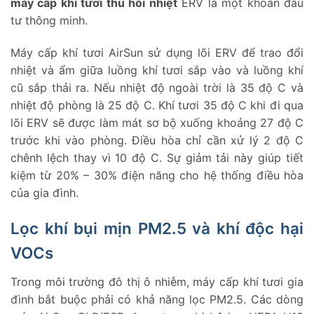
máy cấp khí tươi thu hồi nhiệt
ERV là một khoản đầu
tư thông minh.
Máy cấp khí tươi AirSun sử dụng lõi ERV để trao đổi
nhiệt và ẩm giữa luồng khí tươi sắp vào và luồng khí
cũ sắp thải ra. Nếu nhiệt độ ngoài trời là 35 độ C và
nhiệt độ phòng là 25 độ C. Khí tươi 35 độ C khi đi qua
lõi ERV sẽ được làm mát sơ bộ xuống khoảng 27 độ C
trước khi vào phòng. Điều hòa chỉ cần xử lý 2 độ C
chênh lệch thay vì 10 độ C. Sự giảm tải này giúp tiết
kiệm từ 20% – 30% điện năng cho hệ thống điều hòa
của gia đình.
Lọc khí bụi mịn PM2.5 và khí độc hại
VOCs
Trong môi trường đô thị ô nhiễm, máy cấp khí tươi gia
đình bắt buộc phải có khả năng lọc PM2.5. Các dòng