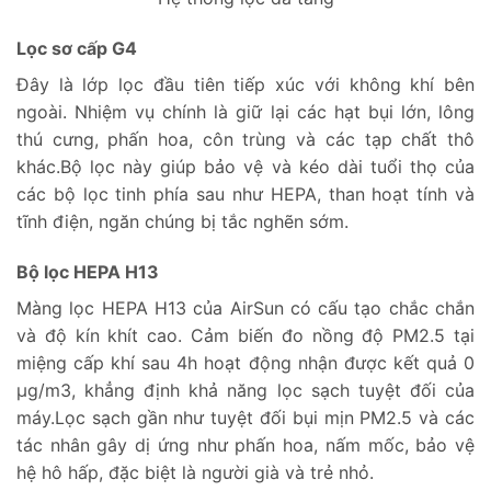
Lọc sơ cấp G4
Đây là lớp lọc đầu tiên tiếp xúc với không khí bên
ngoài. Nhiệm vụ chính là giữ lại các hạt bụi lớn, lông
thú cưng, phấn hoa, côn trùng và các tạp chất thô
khác.Bộ lọc này giúp bảo vệ và kéo dài tuổi thọ của
các bộ lọc tinh phía sau như HEPA, than hoạt tính và
tĩnh điện, ngăn chúng bị tắc nghẽn sớm.
Bộ lọc HEPA H13
Màng lọc HEPA H13 của AirSun có cấu tạo chắc chắn
và độ kín khít cao. Cảm biến đo nồng độ PM2.5 tại
miệng cấp khí sau 4h hoạt động nhận được kết quả 0
µg/m3, khẳng định khả năng lọc sạch tuyệt đối của
máy.Lọc sạch gần như tuyệt đối bụi mịn PM2.5 và các
tác nhân gây dị ứng như phấn hoa, nấm mốc, bảo vệ
hệ hô hấp, đặc biệt là người già và trẻ nhỏ.