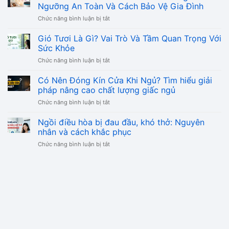
ẩm
Ngưỡng An Toàn Và Cách Bảo Vệ Gia Đình
mốc
ở
Chức năng bình luận bị tắt
phải
Chỉ
làm
Số
Gió Tươi Là Gì? Vai Trò Và Tầm Quan Trọng Với
sao
PM
để
Sức Khỏe
2.5
xử
ở
Chức năng bình luận bị tắt
Bao
lý
Gió
Nhiêu
triệt
Tươi
Có Nên Đóng Kín Cửa Khi Ngủ? Tìm hiểu giải
Là
để
Là
Tốt?
pháp nâng cao chất lượng giấc ngủ
và
Gì?
Bảng
ngăn
ở
Chức năng bình luận bị tắt
Vai
Ngưỡng
tái
Có
Trò
An
phát
Nên
Ngồi điều hòa bị đau đầu, khó thở: Nguyên
Và
Toàn
Đóng
Tầm
nhân và cách khắc phục
Và
Kín
Quan
Cách
ở
Chức năng bình luận bị tắt
Cửa
Trọng
Bảo
Ngồi
Khi
Với
Vệ
điều
Ngủ?
Sức
Gia
hòa
Tìm
Khỏe
Đình
bị
hiểu
đau
giải
đầu,
pháp
khó
nâng
thở:
cao
Nguyên
chất