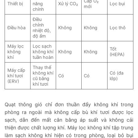
Cấp O₂
Thiết bị
năng
Xử lý CO₂
Lọc bụi
mới
chính
Điều
chỉnh
Điều hòa
Không
Không
Lọc thô
nhiệt độ,
độ ẩm
Máy lọc
Lọc sạch
Tốt
không
không khí
Không
Không
(HEPA)
khí
tuần hoàn
Thay thế
Máy cấp
không khí
Có (đa
khí tươi
Có
Có
cũ bằng
lớp)
(ERV)
khí tươi
Quạt thông gió chỉ đơn thuần đẩy không khí trong
phòng ra ngoài mà không cấp bù khí tươi được lọc
sạch, dẫn đến mất cân bằng áp suất và không cải
thiện được chất lượng khí. Máy lọc không khí tập trung
làm sạch không khí hiện có trong phòng, loại bỏ bụi