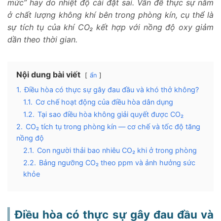
mức” hay do nhiệt độ cài đặt sai. Vấn đề thực sự nằm
ở chất lượng không khí bên trong phòng kín, cụ thể là
sự tích tụ của khí CO₂ kết hợp với nồng độ oxy giảm
dần theo thời gian.
Nội dung bài viết
ẩn
1.
Điều hòa có thực sự gây đau đầu và khó thở không?
1.1.
Cơ chế hoạt động của điều hòa dân dụng
1.2.
Tại sao điều hòa không giải quyết được CO₂
2.
CO₂ tích tụ trong phòng kín — cơ chế và tốc độ tăng
nồng độ
2.1.
Con người thải bao nhiêu CO₂ khi ở trong phòng
2.2.
Bảng ngưỡng CO₂ theo ppm và ảnh hưởng sức
khỏe
3.
Các yếu tố làm tăng tốc độ tích tụ CO₂ trong phòng
3.1.
Kích thước phòng và số người
3.2.
Thiết kế công trình hiện đại và thói quen đóng kín
Điều hòa có thực sự gây đau đầu và