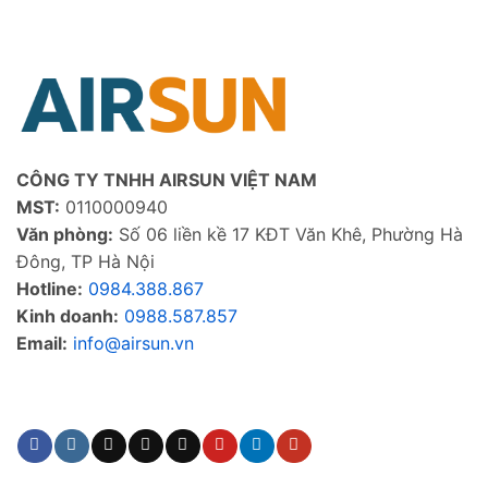
CÔNG TY TNHH AIRSUN VIỆT NAM
MST:
0110000940
Văn phòng:
Số 06 liền kề 17 KĐT Văn Khê, Phường Hà
Đông, TP Hà Nội
Hotline:
0984.388.867
Kinh doanh:
0988.587.857
Email:
info@airsun.vn
Phản ảnh dịch vụ
Kinh doanh