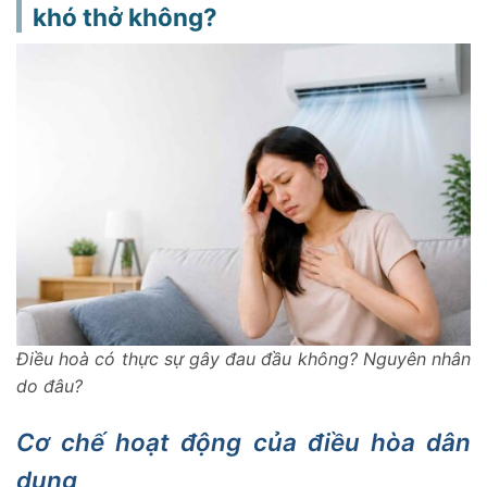
cửa
khó thở không?
4.
Các triệu chứng nhận biết khi phòng thiếu khí tươi
4.1.
Triệu chứng ngắn hạn
4.2.
Dấu hiệu cần chú ý đặc biệt
5.
Giải pháp xử lý tình trạng ngồi điều hoà bị đau đầu,
khó thở
5.1.
Giải pháp tạm thời — thông gió thủ công
5.2.
Giải pháp lâu dài — máy cấp khí tươi
6.
Máy cấp khí tươi khác gì điều hòa và máy lọc không
khí
6.1.
So sánh ba thiết bị theo chức năng
6.2.
Khi nào nên lắp máy cấp khí tươi
Điều hoà có thực sự gây đau đầu không? Nguyên nhân
do đâu?
Cơ chế hoạt động của điều hòa dân
dụng