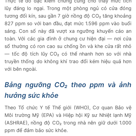
Thực tế đo đạc kiểm chứng cũng cho thấy mức tích
lũy đáng lo ngại. Trong một phòng ngủ có cửa đóng
tương đối kín, sau gần 7 giờ nồng độ CO₂ tăng khoảng
827 ppm so với ban đầu, đạt mức 1.596 ppm vào buổi
sáng. Con số này đã vượt xa ngưỡng khuyến cáo an
toàn. Với các gia đình ở chung cư hiện đại — nơi cửa
sổ thường có ron cao su chống ồn và khe cửa rất nhỏ
— tốc độ tích lũy CO₂ có thể nhanh hơn so với nhà
truyền thống do không khí trao đổi kém hiệu quả hơn
với bên ngoài.
Bảng ngưỡng CO₂ theo ppm và ảnh
hưởng sức khỏe
Theo Tổ chức Y tế Thế giới (WHO), Cơ quan Bảo vệ
Môi trường Mỹ (EPA) và Hiệp hội Kỹ sư Nhiệt lạnh Mỹ
(ASHRAE), nồng độ CO₂ trong nhà nên giữ dưới 1.000
ppm để đảm bảo sức khỏe.