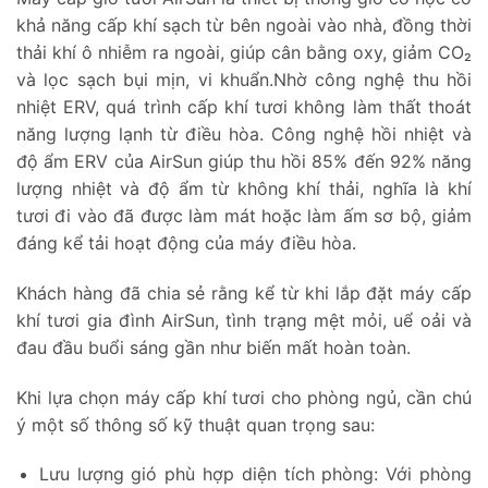
khả năng cấp khí sạch từ bên ngoài vào nhà, đồng thời
thải khí ô nhiễm ra ngoài, giúp cân bằng oxy, giảm CO₂
và lọc sạch bụi mịn, vi khuẩn.Nhờ công nghệ thu hồi
nhiệt ERV, quá trình cấp khí tươi không làm thất thoát
năng lượng lạnh từ điều hòa. Công nghệ hồi nhiệt và
độ ẩm ERV của AirSun giúp thu hồi 85% đến 92% năng
lượng nhiệt và độ ẩm từ không khí thải, nghĩa là khí
tươi đi vào đã được làm mát hoặc làm ấm sơ bộ, giảm
đáng kể tải hoạt động của máy điều hòa.
Khách hàng đã chia sẻ rằng kể từ khi lắp đặt máy cấp
khí tươi gia đình AirSun, tình trạng mệt mỏi, uể oải và
đau đầu buổi sáng gần như biến mất hoàn toàn.
Khi lựa chọn máy cấp khí tươi cho phòng ngủ, cần chú
ý một số thông số kỹ thuật quan trọng sau:
Lưu lượng gió phù hợp diện tích phòng: Với phòng