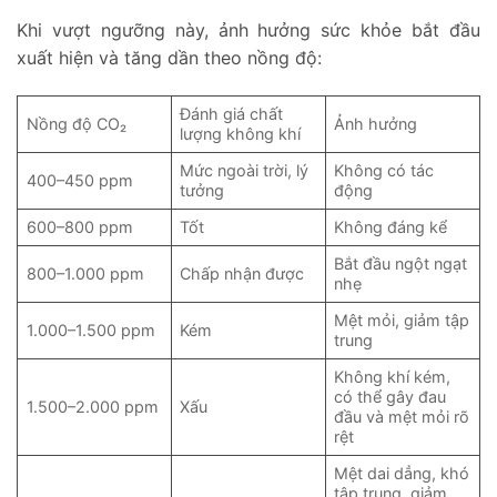
Khi vượt ngưỡng này, ảnh hưởng sức khỏe bắt đầu
xuất hiện và tăng dần theo nồng độ:
Đánh giá chất
Nồng độ CO₂
Ảnh hưởng
lượng không khí
Mức ngoài trời, lý
Không có tác
400–450 ppm
tưởng
động
600–800 ppm
Tốt
Không đáng kể
Bắt đầu ngột ngạt
800–1.000 ppm
Chấp nhận được
nhẹ
Mệt mỏi, giảm tập
1.000–1.500 ppm
Kém
trung
Không khí kém,
có thể gây đau
1.500–2.000 ppm
Xấu
đầu và mệt mỏi rõ
rệt
Mệt dai dẳng, khó
tập trung, giảm