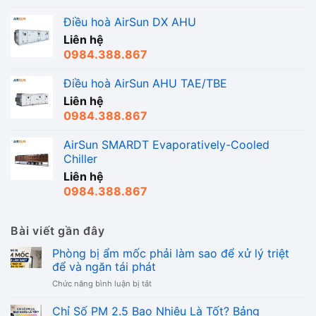
Điều hoà AirSun DX AHU
Liên hệ
0984.388.867
Điều hoà AirSun AHU TAE/TBE
Liên hệ
0984.388.867
AirSun SMARDT Evaporatively-Cooled
Chiller
Liên hệ
0984.388.867
Bài viết gần đây
Phòng bị ẩm mốc phải làm sao để xử lý triệt
để và ngăn tái phát
ở
Chức năng bình luận bị tắt
Phòng
bị
Chỉ Số PM 2.5 Bao Nhiêu Là Tốt? Bảng