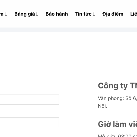
ẩm
Bảng giá
Bảo hành
Tin tức
Địa điểm
Li
Công ty T
Văn phòng: Số 6,
Nội.
Giờ làm vi
Mở cửa: 08:00 sá