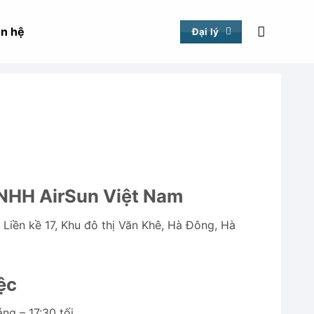
ên hệ
Đại lý
NHH AirSun Việt Nam
 Liền kề 17, Khu đô thị Văn Khê, Hà Đông, Hà
ệc
ng – 17:30 tối