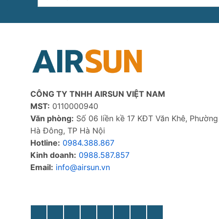
kiếm:
CÔNG TY TNHH AIRSUN VIỆT NAM
MST:
0110000940
Văn phòng:
Số 06 liền kề 17 KĐT Văn Khê, Phường
Hà Đông, TP Hà Nội
Hotline:
0984.388.867
Kinh doanh:
0988.587.857
Email:
info@airsun.vn
Phản ảnh dịch vụ
Kinh doanh