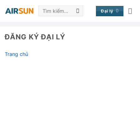
Bỏ
Tìm
qua
Đại lý
kiếm:
nội
dung
ĐĂNG KÝ ĐẠI LÝ
Trang chủ