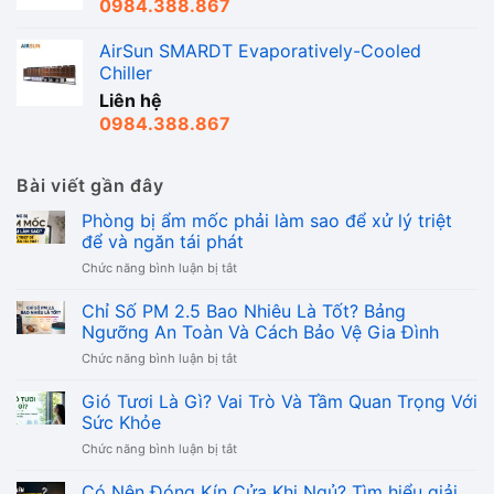
0984.388.867
AirSun SMARDT Evaporatively-Cooled
Chiller
Liên hệ
0984.388.867
Bài viết gần đây
Phòng bị ẩm mốc phải làm sao để xử lý triệt
để và ngăn tái phát
ở
Chức năng bình luận bị tắt
Phòng
bị
Chỉ Số PM 2.5 Bao Nhiêu Là Tốt? Bảng
ẩm
Ngưỡng An Toàn Và Cách Bảo Vệ Gia Đình
mốc
ở
Chức năng bình luận bị tắt
phải
Chỉ
làm
Số
Gió Tươi Là Gì? Vai Trò Và Tầm Quan Trọng Với
sao
PM
để
Sức Khỏe
2.5
xử
ở
Chức năng bình luận bị tắt
Bao
lý
Gió
Nhiêu
triệt
Tươi
Có Nên Đóng Kín Cửa Khi Ngủ? Tìm hiểu giải
Là
để