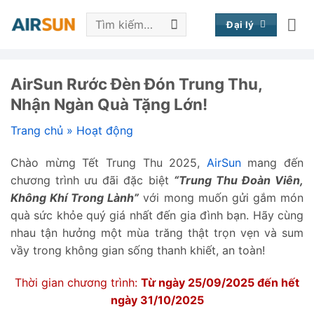
Bỏ
Tìm
qua
Đại lý
kiếm:
nội
dung
AirSun Rước Đèn Đón Trung Thu,
Nhận Ngàn Quà Tặng Lớn!
Trang chủ
»
Hoạt động
Chào mừng Tết Trung Thu 2025,
AirSun
mang đến
chương trình ưu đãi đặc biệt
“Trung Thu Đoàn Viên,
Không Khí Trong Lành”
với mong muốn gửi gắm món
quà sức khỏe quý giá nhất đến gia đình bạn. Hãy cùng
nhau tận hưởng một mùa trăng thật trọn vẹn và sum
vầy trong không gian sống thanh khiết, an toàn!
Thời gian chương trình:
Từ ngày 25/09/2025 đến hết
ngày 31/10/2025