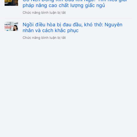
Là
Tốt?
pháp nâng cao chất lượng giấc ngủ
và
Gì?
Bảng
ngăn
ở
Chức năng bình luận bị tắt
Vai
Ngưỡng
tái
Có
Trò
An
phát
Nên
Ngồi điều hòa bị đau đầu, khó thở: Nguyên
Và
Toàn
Đóng
Tầm
nhân và cách khắc phục
Và
Kín
Quan
Cách
ở
Chức năng bình luận bị tắt
Cửa
Trọng
Bảo
Ngồi
Khi
Với
Vệ
điều
Ngủ?
Sức
Gia
hòa
Tìm
Khỏe
Đình
bị
hiểu
đau
giải
đầu,
pháp
khó
nâng
thở:
cao
Nguyên
chất
nhân
lượng
và
giấc
cách
ngủ
khắc
phục