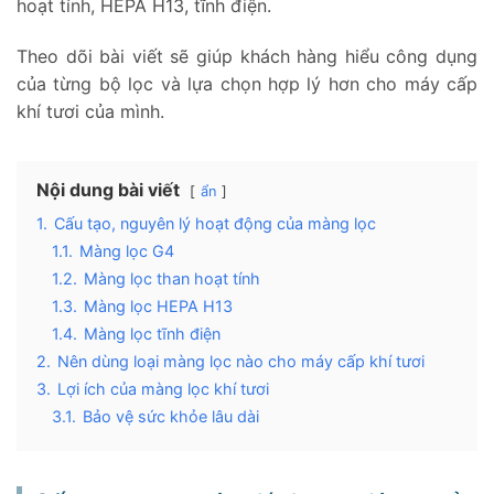
hoạt tính, HEPA H13, tĩnh điện.
Theo dõi bài viết sẽ giúp khách hàng hiểu công dụng
của từng bộ lọc và lựa chọn hợp lý hơn cho máy cấp
khí tươi của mình.
Nội dung bài viết
ẩn
1.
Cấu tạo, nguyên lý hoạt động của màng lọc
1.1.
Màng lọc G4
1.2.
Màng lọc than hoạt tính
1.3.
Màng lọc HEPA H13
1.4.
Màng lọc tĩnh điện
2.
Nên dùng loại màng lọc nào cho máy cấp khí tươi
3.
Lợi ích của màng lọc khí tươi
3.1.
Bảo vệ sức khỏe lâu dài
3.2.
Giảm ô nhiễm không khí trong nhà
3.3.
Bảo vệ, tăng tuổi thọ thiết bị