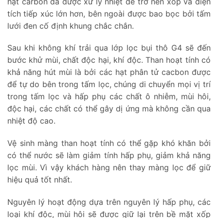
hạt carbon đã được xử lý nhiệt để trở nên xốp và diện
tích tiếp xúc lớn hơn, bên ngoài được bao bọc bởi tấm
lưới đen cố định khung chắc chắn.
Sau khi không khí trải qua lớp lọc bụi thô G4 sẽ đến
bước khử mùi, chất độc hại, khí độc. Than hoạt tính có
khả năng hút mùi là bởi các hạt phân tử cacbon được
để tự do bên trong tấm lọc, chúng di chuyển mọi vị trí
trong tấm lọc và hấp phụ các chất ô nhiễm, mùi hôi,
độc hại, các chất có thể gây dị ứng mà không cần qua
nhiệt độ cao.
Vệ sinh màng than hoạt tính có thể gặp khó khăn bởi
có thể nước sẽ làm giảm tính hấp phụ, giảm khả năng
lọc mùi. Vì vậy khách hàng nên thay màng lọc để giữ
hiệu quả tốt nhất.
Nguyên lý hoạt động dựa trên nguyên lý hấp phụ, các
loại khí độc, mùi hôi sẽ được giữ lại trên bề mặt xốp