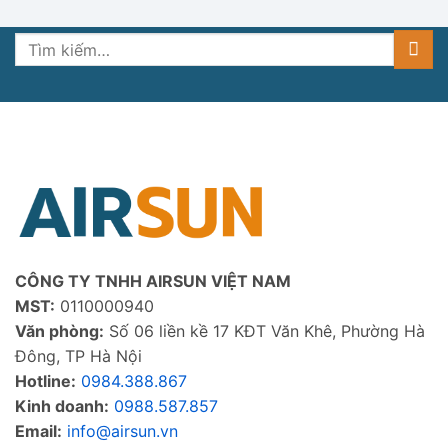
Tìm
kiếm:
CÔNG TY TNHH AIRSUN VIỆT NAM
MST:
0110000940
Văn phòng:
Số 06 liền kề 17 KĐT Văn Khê, Phường Hà
Đông, TP Hà Nội
Hotline:
0984.388.867
Kinh doanh:
0988.587.857
Email:
info@airsun.vn