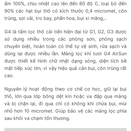
ẩm 100%, chịu nhiệt cao lên đến 80 độ C, loại bỏ đến
90% các hạt bụi thô có kích thước 0,4 micromet, côn
trùng, sợi vải, tro bay, phấn hoa, bụi xi măng,..
G4 là tấm lọc thô cải tiến hiện đại từ G1, G2, G3 được
sử dụng nhiều trong các phòng sơn, phòng sạch
chuyên biệt, hoàn toàn có thể tự vệ sinh, rửa sạch và
dùng lại được nhiều lần. Màng lọc khí tươi G4 AirSun
được thiết kế hình chữ nhật dạng sóng, diện tích bề
mặt tiếp xúc lớn, vì vậy hiệu quả cản bụi, côn trùng rất
cao.
Nguyên lý hoạt động theo cơ chế cơ học, giữ lại bụi
thô, lớn qua lớp bông dệt kín hoặc va đập qua màng
và bị chặn lại, đi qua chỉ có không khí chứa bụi, mùi
nhỏ hơn 10 micromet. Giúp bảo vệ các màng lọc phía
sau khỏi va chạm tổn thương.