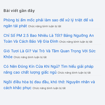
Bài viết gần đây
Phòng bị ẩm mốc phải làm sao để xử lý triệt để và
ở
ngăn tái phát
Chức năng bình luận bị tắt
Phòng
bị
Chỉ Số PM 2.5 Bao Nhiêu Là Tốt? Bảng Ngưỡng An
ẩm
ở
Toàn Và Cách Bảo Vệ Gia Đình
mốc
Chức năng bình luận bị tắt
Chỉ
phải
Số
làm
Gió Tươi Là Gì? Vai Trò Và Tầm Quan Trọng Với Sức
PM
sao
ở
Khỏe
2.5
để
Chức năng bình luận bị tắt
Gió
Bao
xử
Tươi
Nhiêu
lý
Có Nên Đóng Kín Cửa Khi Ngủ? Tìm hiểu giải pháp
Là
Là
triệt
ở
nâng cao chất lượng giấc ngủ
Gì?
Tốt?
để
Chức năng bình luận bị tắt
Có
Vai
Bảng
và
Nên
Trò
Ngưỡng
ngăn
Ngồi điều hòa bị đau đầu, khó thở: Nguyên nhân và
Đóng
Và
An
tái
ở
cách khắc phục
Kín
Tầm
Toàn
Chức năng bình luận bị tắt
phát
Ngồi
Cửa
Quan
Và
điều
Khi
Trọng
Cách
hòa
Ngủ?
Với
Bảo
bị
Tìm
Sức
Vệ