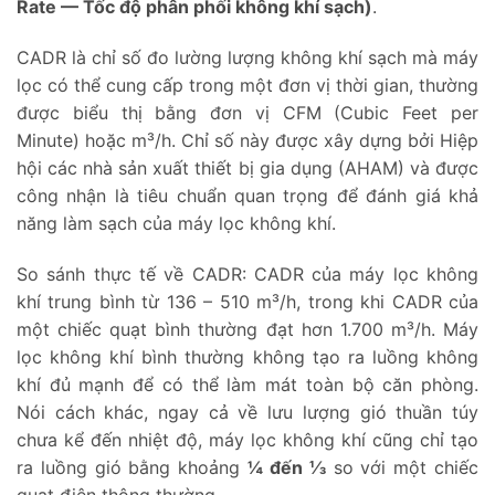
Rate — Tốc độ phân phối không khí sạch)
.
CADR là chỉ số đo lường lượng không khí sạch mà máy
lọc có thể cung cấp trong một đơn vị thời gian, thường
được biểu thị bằng đơn vị CFM (Cubic Feet per
Minute) hoặc m³/h. Chỉ số này được xây dựng bởi Hiệp
hội các nhà sản xuất thiết bị gia dụng (AHAM) và được
công nhận là tiêu chuẩn quan trọng để đánh giá khả
năng làm sạch của máy lọc không khí.
So sánh thực tế về CADR: CADR của máy lọc không
khí trung bình từ 136 – 510 m³/h, trong khi CADR của
một chiếc quạt bình thường đạt hơn 1.700 m³/h. Máy
lọc không khí bình thường không tạo ra luồng không
khí đủ mạnh để có thể làm mát toàn bộ căn phòng.
Nói cách khác, ngay cả về lưu lượng gió thuần túy
chưa kể đến nhiệt độ, máy lọc không khí cũng chỉ tạo
ra luồng gió bằng khoảng
¼ đến ⅓
so với một chiếc
quạt điện thông thường.