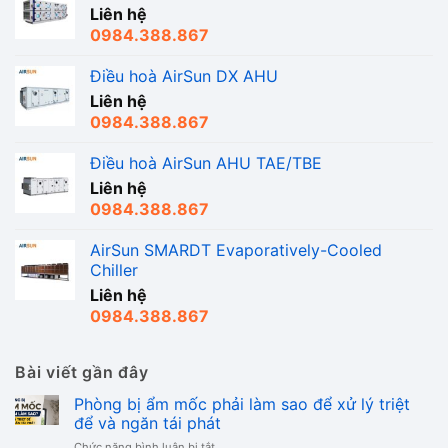
Liên hệ
0984.388.867
Điều hoà AirSun DX AHU
Liên hệ
0984.388.867
Điều hoà AirSun AHU TAE/TBE
Liên hệ
0984.388.867
AirSun SMARDT Evaporatively-Cooled
Chiller
Liên hệ
0984.388.867
Bài viết gần đây
Phòng bị ẩm mốc phải làm sao để xử lý triệt
để và ngăn tái phát
ở
Chức năng bình luận bị tắt