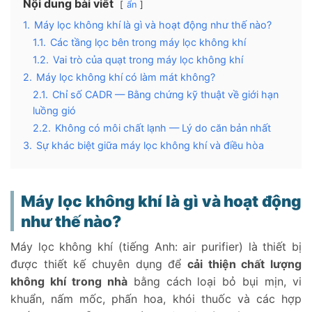
Nội dung bài viết
ẩn
1.
Máy lọc không khí là gì và hoạt động như thế nào?
1.1.
Các tầng lọc bên trong máy lọc không khí
1.2.
Vai trò của quạt trong máy lọc không khí
2.
Máy lọc không khí có làm mát không?
2.1.
Chỉ số CADR — Bằng chứng kỹ thuật về giới hạn
luồng gió
2.2.
Không có môi chất lạnh — Lý do căn bản nhất
3.
Sự khác biệt giữa máy lọc không khí và điều hòa
không khí
3.1.
Bảng so sánh chức năng theo tiêu chí
3.2.
Điều hòa có thể thay thế máy lọc không khí
Máy lọc không khí là gì và hoạt động
không?
như thế nào?
4.
Vậy nếu muốn vừa lọc khí vừa làm mát phải làm thế
Máy lọc không khí (tiếng Anh: air purifier) là thiết bị
nào?
được thiết kế chuyên dụng để
4.1.
Phương án 1 — Dùng máy lọc không khí kết hợp
cải thiện chất lượng
điều hòa
không khí trong nhà
bằng cách loại bỏ bụi mịn, vi
4.2.
Phương án 2 — Dùng máy lọc không khí kết hợp
khuẩn, nấm mốc, phấn hoa, khói thuốc và các hợp