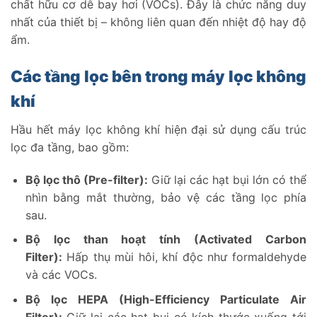
quạt điện
chất hữu cơ dễ bay hơi (VOCs). Đây là chức năng duy
4.3.
Cách bố trí thiết bị để đạt hiệu quả tối ưu
nhất của thiết bị – không liên quan đến nhiệt độ hay độ
5.
Một số dòng máy “tích hợp” – Thực tế hay quảng
ẩm.
cáo?
Các tầng lọc bên trong máy lọc không
khí
Hầu hết máy lọc không khí hiện đại sử dụng cấu trúc
lọc đa tầng, bao gồm:
Bộ lọc thô (Pre-filter):
Giữ lại các hạt bụi lớn có thể
nhìn bằng mắt thường, bảo vệ các tầng lọc phía
sau.
Bộ lọc than hoạt tính (Activated Carbon
Filter):
Hấp thụ mùi hôi, khí độc như formaldehyde
và các VOCs.
Bộ lọc HEPA (High-Efficiency Particulate Air
Filter):
Giữ lại các hạt bụi có kích thước xuống tới