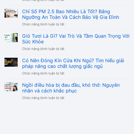
Phòng
bị
Chỉ Số PM 2.5 Bao Nhiêu Là Tốt? Bảng
ẩm
Ngưỡng An Toàn Và Cách Bảo Vệ Gia Đình
mốc
ở
Chức năng bình luận bị tắt
phải
Chỉ
làm
Số
Gió Tươi Là Gì? Vai Trò Và Tầm Quan Trọng Với
sao
PM
để
Sức Khỏe
2.5
xử
ở
Chức năng bình luận bị tắt
Bao
lý
Gió
Nhiêu
triệt
Tươi
Có Nên Đóng Kín Cửa Khi Ngủ? Tìm hiểu giải
Là
để
Là
Tốt?
pháp nâng cao chất lượng giấc ngủ
và
Gì?
Bảng
ngăn
ở
Chức năng bình luận bị tắt
Vai
Ngưỡng
tái
Có
Trò
An
phát
Nên
Ngồi điều hòa bị đau đầu, khó thở: Nguyên
Và
Toàn
Đóng
Tầm
nhân và cách khắc phục
Và
Kín
Quan
Cách
ở
Chức năng bình luận bị tắt
Cửa
Trọng
Bảo
Ngồi
Khi
Với
Vệ
điều
Ngủ?
Sức
Gia
hòa
Tìm
Khỏe
Đình
bị
hiểu
đau
giải
đầu,
pháp
khó
nâng