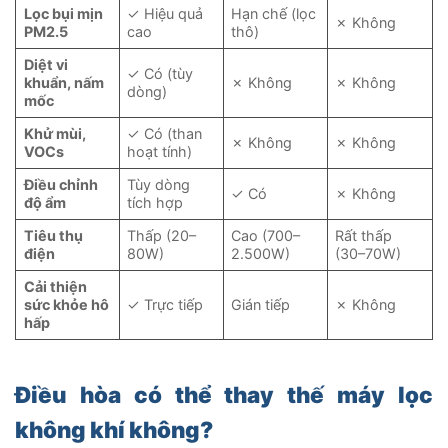
Lọc bụi mịn
✓ Hiệu quả
Hạn chế (lọc
✗ Không
PM2.5
cao
thô)
Diệt vi
✓ Có (tùy
khuẩn, nấm
✗ Không
✗ Không
dòng)
mốc
Khử mùi,
✓ Có (than
✗ Không
✗ Không
VOCs
hoạt tính)
Điều chỉnh
Tùy dòng
✓ Có
✗ Không
độ ẩm
tích hợp
Tiêu thụ
Thấp (20–
Cao (700–
Rất thấp
điện
80W)
2.500W)
(30–70W)
Cải thiện
sức khỏe hô
✓ Trực tiếp
Gián tiếp
✗ Không
hấp
Điều hòa có thể thay thế máy lọc
không khí không?