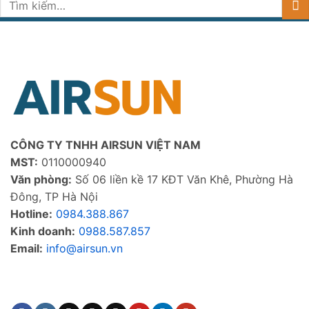
Tìm
kiếm:
CÔNG TY TNHH AIRSUN VIỆT NAM
MST:
0110000940
Văn phòng:
Số 06 liền kề 17 KĐT Văn Khê, Phường Hà
Đông, TP Hà Nội
Hotline:
0984.388.867
Kinh doanh:
0988.587.857
Email:
info@airsun.vn
Phản ảnh dịch vụ
Kinh doanh