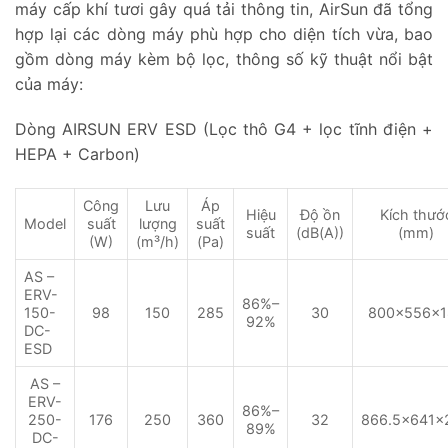
máy cấp khí tươi gây quá tải thông tin, AirSun đã tổng
hợp lại các dòng máy phù hợp cho diện tích vừa, bao
gồm dòng máy kèm bộ lọc, thông số kỹ thuật nổi bật
của máy:
Dòng AIRSUN ERV ESD (Lọc thô G4 + lọc tĩnh điện +
HEPA + Carbon)
Công
Lưu
Áp
Hiệu
Độ ồn
Kích thướ
suất
lượng
suất
Model
suất
(dB(A))
(mm)
(W)
(m³/h)
(Pa)
AS –
ERV-
86%–
150-
150
285
30
800×556×1
98
92%
DC-
ESD
AS –
ERV-
86%–
250-
176
250
360
32
866.5×641×
89%
DC-