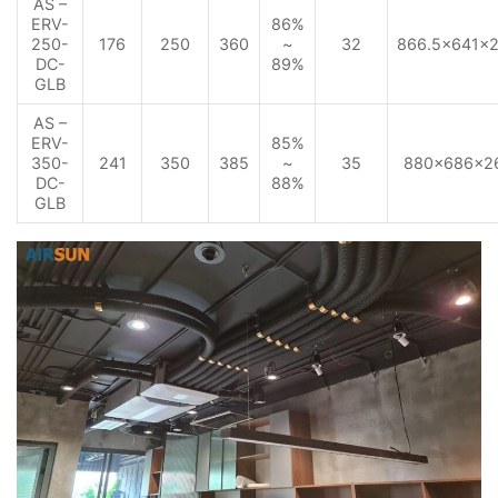
AS –
ERV-
86%
250-
176
250
360
~
32
866.5×641×
DC-
89%
GLB
AS –
ERV-
85%
350-
241
350
385
~
35
880×686×2
DC-
88%
GLB