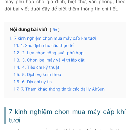
máy phù hợp cho gia đình, biệt thự, văn phòng, theo
dõi bài viết dưới đây để biết thêm thông tin chi tiết.
Nội dung bài viết
ẩn
1.
7 kinh nghiệm chọn mua máy cấp khí tươi
1.1.
1. Xác định nhu cầu thực tế
1.2.
2. Lựa chọn công suất phù hợp
1.3.
3. Chọn loại máy và vị trí lắp đặt
1.4.
4. Tiêu chí kỹ thuật
1.5.
5. Dịch vụ kèm theo
1.6.
6. Địa chỉ uy tín
1.7.
7. Tham khảo thông tin từ các đại lý AirSun
2.
Các dòng máy cấp khí tươi phù hợp cho gia đình, văn
phòng
7 kinh nghiệm chọn mua máy cấp khí
3.
Lợi ích khi chọn dùng máy cấp khí tươi
4.
Địa chỉ bán máy cấp khí tươi uy tín AirSun
tươi
4.1.
Chuyên cung cấp giải pháp cải thiện chất lượng