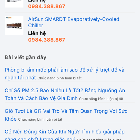
0984.388.867
AirSun SMARDT Evaporatively-Cooled
Chiller
Liên hệ
0984.388.867
Bài viết gần đây
Phòng bị ẩm mốc phải làm sao để xử lý triệt để và
ở
ngăn tái phát
Chức năng bình luận bị tắt
Phòng
bị
Chỉ Số PM 2.5 Bao Nhiêu Là Tốt? Bảng Ngưỡng An
ẩm
ở
Toàn Và Cách Bảo Vệ Gia Đình
mốc
Chức năng bình luận bị tắt
Chỉ
phải
Số
làm
Gió Tươi Là Gì? Vai Trò Và Tầm Quan Trọng Với Sức
PM
sao
ở
Khỏe
2.5
để
Chức năng bình luận bị tắt
Gió
Bao
xử
Tươi
Nhiêu
lý
Có Nên Đóng Kín Cửa Khi Ngủ? Tìm hiểu giải pháp
Là
Là
triệt
ở
nâng cao chất lượng giấc ngủ
Gì?
Tốt?
để