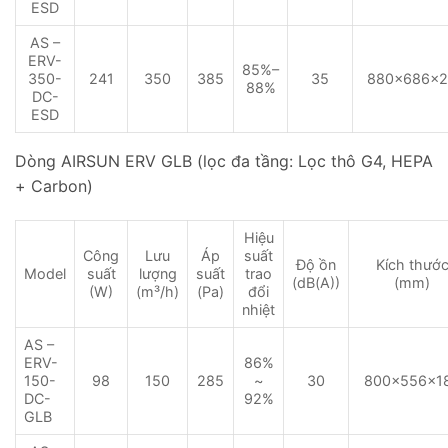
ESD
AS –
ERV-
85%–
350-
241
350
385
35
880×686×2
88%
DC-
ESD
Dòng AIRSUN ERV GLB (lọc đa tầng: Lọc thô G4, HEPA
+ Carbon)
Hiệu
Công
Lưu
Áp
suất
Độ ồn
Kích thướ
suất
lượng
suất
trao
Model
(dB(A))
(mm)
(W)
(m³/h)
(Pa)
đổi
nhiệt
AS –
ERV-
86%
150-
150
285
~
30
800×556×1
98
DC-
92%
GLB