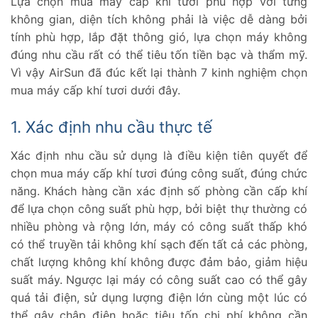
Lựa chọn mua máy cấp khí tươi phù hợp với từng
không khí
không gian, diện tích không phải là việc dễ dàng bởi
4.2.
Đánh giá tốt từ khách hàng
tính phù hợp, lắp đặt thông gió, lựa chọn máy không
4.3.
Dịch vụ chăm sóc ấn tượng
đúng nhu cầu rất có thể tiêu tốn tiền bạc và thẩm mỹ.
Vì vậy AirSun đã đúc kết lại thành 7 kinh nghiệm chọn
mua máy cấp khí tươi dưới đây.
1. Xác định nhu cầu thực tế
Xác định nhu cầu sử dụng là điều kiện tiên quyết để
chọn mua máy cấp khí tươi đúng công suất, đúng chức
năng. Khách hàng cần xác định số phòng cần cấp khí
để lựa chọn công suất phù hợp, bởi biệt thự thường có
nhiều phòng và rộng lớn, máy có công suất thấp khó
có thể truyền tải không khí sạch đến tất cả các phòng,
chất lượng không khí không được đảm bảo, giảm hiệu
suất máy. Ngược lại máy có công suất cao có thể gây
quá tải điện, sử dụng lượng điện lớn cùng một lúc có
thể gây chập điện hoặc tiêu tốn chi phí không cần