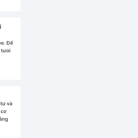
í
ỏe. Để
 tươi
 tư và
 cơ
bảng