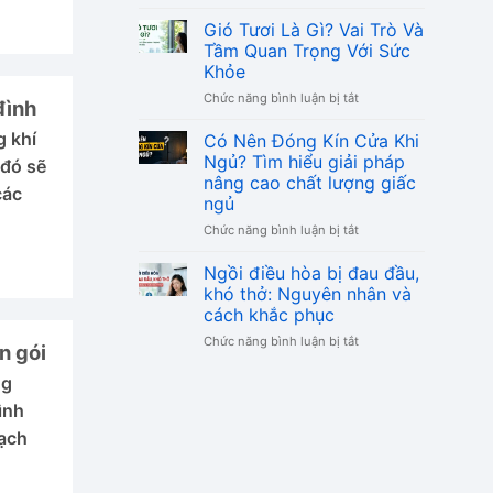
để
Chỉ
xử
Số
Gió Tươi Là Gì? Vai Trò Và
lý
PM
Tầm Quan Trọng Với Sức
triệt
2.5
Khỏe
để
Bao
và
ở
Chức năng bình luận bị tắt
Nhiêu
đình
ngăn
Gió
Là
tái
Tươi
Tốt?
g khí
Có Nên Đóng Kín Cửa Khi
phát
Là
Bảng
Ngủ? Tìm hiểu giải pháp
 đó sẽ
Gì?
Ngưỡng
nâng cao chất lượng giấc
Vai
các
An
ngủ
Trò
Toàn
Và
Và
ở
Chức năng bình luận bị tắt
Tầm
Cách
Có
Quan
Bảo
Nên
Ngồi điều hòa bị đau đầu,
Trọng
Vệ
Đóng
khó thở: Nguyên nhân và
Với
Gia
Kín
cách khắc phục
Sức
Đình
Cửa
Khỏe
ở
Chức năng bình luận bị tắt
Khi
n gói
Ngồi
Ngủ?
điều
Tìm
ng
hòa
hiểu
ình
bị
giải
đau
pháp
sạch
đầu,
nâng
khó
cao
thở:
chất