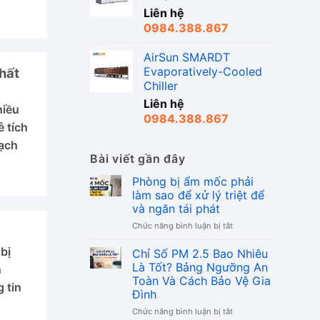
Liên hệ
0984.388.867
AirSun SMARDT
Evaporatively-Cooled
hất
Chiller
Liên hệ
hiều
0984.388.867
 tích
sạch
Bài viết gần đây
Phòng bị ẩm mốc phải
làm sao để xử lý triệt để
và ngăn tái phát
ở
Chức năng bình luận bị tắt
Phòng
bị
bị
Chỉ Số PM 2.5 Bao Nhiêu
ẩm
Là Tốt? Bảng Ngưỡng An
n
mốc
Toàn Và Cách Bảo Vệ Gia
 tin
phải
Đình
làm
sao
ở
Chức năng bình luận bị tắt