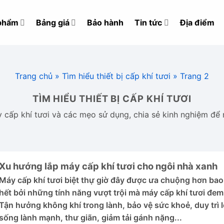
phẩm
Bảng giá
Bảo hành
Tin tức
Địa điểm
Trang chủ
»
Tìm hiểu thiết bị cấp khí tươi
»
Trang 2
TÌM HIỂU THIẾT BỊ CẤP KHÍ TƯƠI
y cấp khí tươi và các mẹo sử dụng, chia sẻ kinh nghiệm để 
Xu hướng lắp máy cấp khí tươi cho ngôi nhà xanh
Máy cấp khí tươi biệt thự giờ đây được ưa chuộng hơn bao
hết bởi những tính năng vượt trội mà máy cấp khí tươi đem 
Tận hưởng không khí trong lành, bảo vệ sức khoẻ, duy trì l
sống lành mạnh, thư giãn, giảm tải gánh nặng...