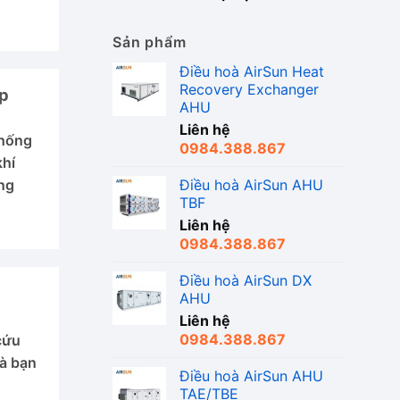
Sản phẩm
Điều hoà AirSun Heat
Recovery Exchanger
ệp
AHU
Liên hệ
thống
0984.388.867
khí
Điều hoà AirSun AHU
ung
TBF
Liên hệ
0984.388.867
Điều hoà AirSun DX
AHU
Liên hệ
0984.388.867
cứu
mà bạn
Điều hoà AirSun AHU
TAE/TBE