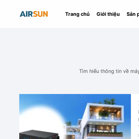
Bỏ
qua
Trang chủ
Giới thiệu
Sản 
nội
dung
Tìm hiểu thông tin về má