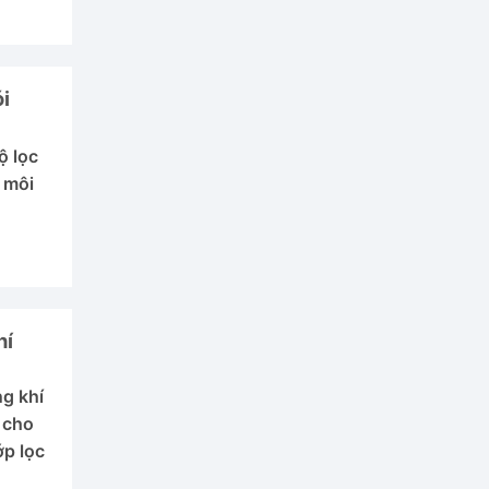
i
ộ lọc
g môi
hí
ng khí
 cho
ớp lọc