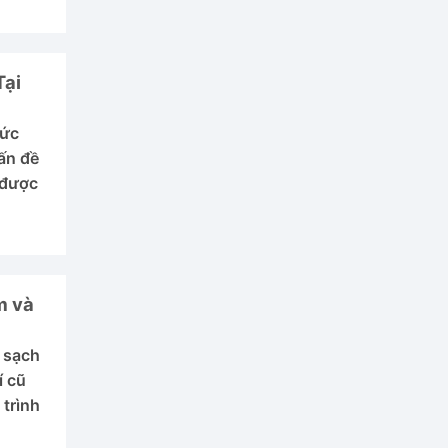
Tại
sức
ấn đề
 được
m và
 sạch
í cũ
 trình