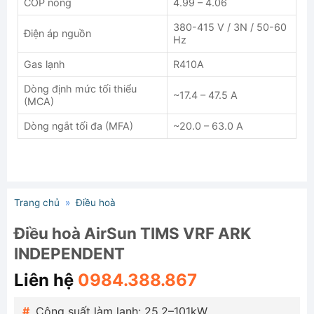
COP nóng
4.99 – 4.06
380-415 V / 3N / 50-60
Điện áp nguồn
Hz
Gas lạnh
R410A
Dòng định mức tối thiểu
~17.4 – 47.5 A
(MCA)
Dòng ngắt tối đa (MFA)
~20.0 – 63.0 A
Trang chủ
»
Điều hoà
Điều hoà AirSun TIMS VRF ARK
INDEPENDENT
Liên hệ
0984.388.867
Công suất làm lạnh: 25,2–101kW