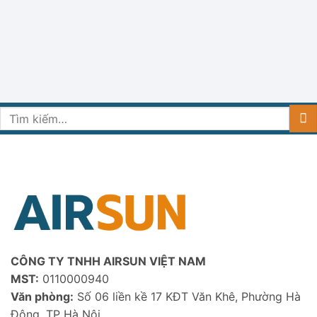
Tìm
kiếm:
CÔNG TY TNHH AIRSUN VIỆT NAM
MST:
0110000940
Văn phòng:
Số 06 liền kề 17 KĐT Văn Khê, Phường Hà
Đông, TP Hà Nội