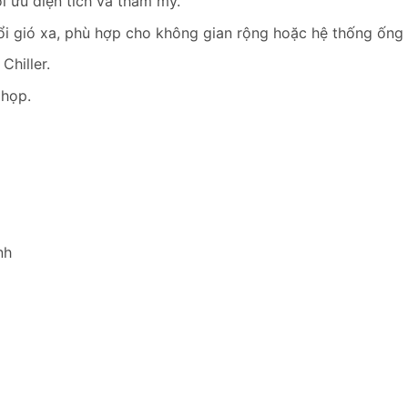
i ưu diện tích và thẩm mỹ.
ổi gió xa, phù hợp cho không gian rộng hoặc hệ thống ống 
Chiller.
 họp.
nh