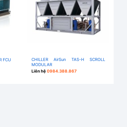
CHILLER AirSun TAS-H SCROLL
CR FCU
Chi
MODULAR
Liê
Liên hệ
0984.388.867