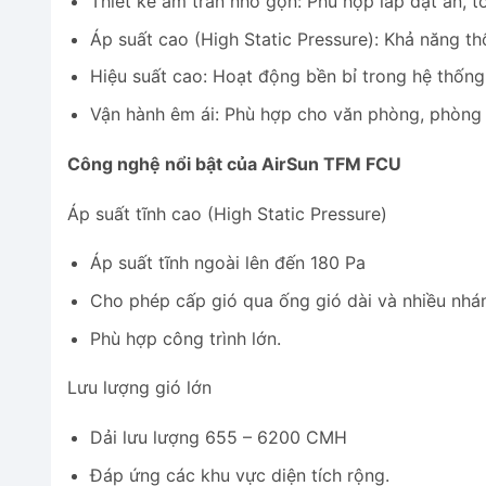
Thiết kế âm trần nhỏ gọn: Phù hợp lắp đặt ẩn, tố
Áp suất cao (High Static Pressure): Khả năng th
Hiệu suất cao: Hoạt động bền bỉ trong hệ thống 
Vận hành êm ái: Phù hợp cho văn phòng, phòng
Công nghệ nổi bật của AirSun TFM FCU
Áp suất tĩnh cao (High Static Pressure)
Áp suất tĩnh ngoài lên đến 180 Pa
Cho phép cấp gió qua ống gió dài và nhiều nhá
Phù hợp công trình lớn.
Lưu lượng gió lớn
Dải lưu lượng 655 – 6200 CMH
Đáp ứng các khu vực diện tích rộng.