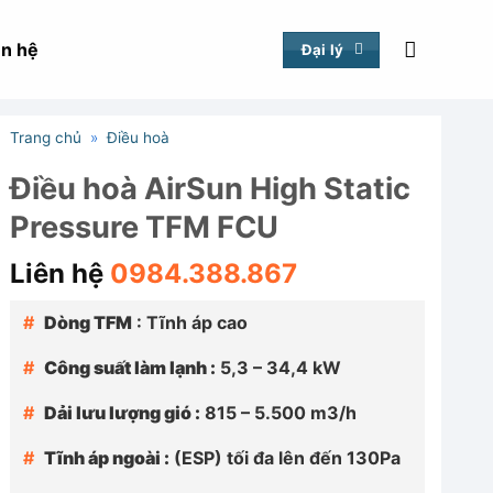
ên hệ
Đại lý
Trang chủ
»
Điều hoà
Điều hoà AirSun High Static
Pressure TFM FCU
Liên hệ
0984.388.867
Dòng TFM
: Tĩnh áp cao
Công suất làm lạnh :
5,3 – 34,4 kW
Dải lưu lượng gió :
815 – 5.500 m3/h
Tĩnh áp ngoài :
(ESP) tối đa lên đến 130Pa