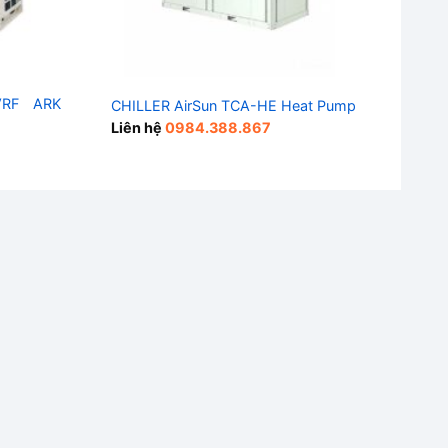
VRF ARK
CHILLER AirSun TCA-HE Heat Pump
Điề
Liên hệ
0984.388.867
Liê