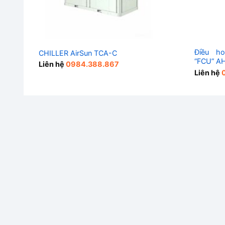
Điều ho
CHILLER AirSun TCA-C
“FCU” A
Liên hệ
0984.388.867
Liên hệ