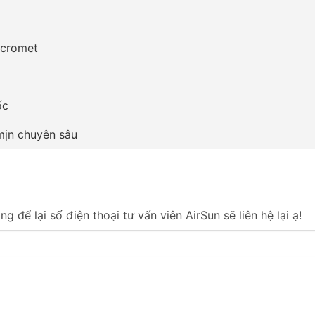
icromet
ốc
 mịn chuyên sâu
 để lại số điện thoại tư vấn viên AirSun sẽ liên hệ lại ạ!