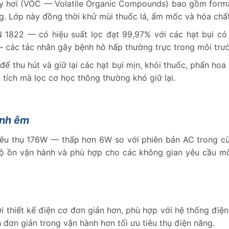
ay hơi (VOC — Volatile Organic Compounds) bao gồm forma
ờng. Lớp này đồng thời khử mùi thuốc lá, ẩm mốc và hóa chấ
822 — có hiệu suất lọc đạt 99,97% với các hạt bụi có k
— các tác nhân gây bệnh hô hấp thường trực trong môi trườ
ể thu hút và giữ lại các hạt bụi mịn, khói thuốc, phấn hoa 
n tích mà lọc cơ học thông thường khó giữ lại.
ành êm
êu thụ 176W — thấp hơn 6W so với phiên bản AC trong cù
ộ ồn vận hành và phù hợp cho các không gian yêu cầu môi
thiết kế điện cơ đơn giản hơn, phù hợp với hệ thống điện
 đơn giản trong vận hành hơn tối ưu tiêu thụ điện năng.