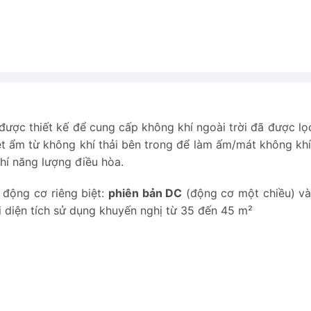
ược thiết kế để cung cấp không khí ngoài trời đã được lọc
iệt ẩm từ không khí thải bên trong để làm ấm/mát không khí
hí năng lượng điều hòa.
động cơ riêng biệt:
phiên bản DC
(động cơ một chiều) v
 diện tích sử dụng khuyến nghị từ 35 đến 45 m²