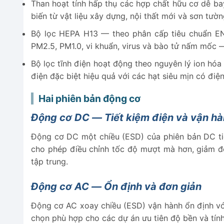
Than hoạt tính hấp thụ các hợp chất hữu cơ dễ b
biến từ vật liệu xây dựng, nội thất mới và sơn tư
Bộ lọc HEPA H13 — theo phân cấp tiêu chuẩn EN 1
PM2.5, PM1.0, vi khuẩn, virus và bào tử nấm mốc 
Bộ lọc tĩnh điện hoạt động theo nguyên lý ion hóa đ
điện đặc biệt hiệu quả với các hạt siêu mịn có điệ
Hai phiên bản động cơ
Động cơ DC — Tiết kiệm điện và vận h
Động cơ DC một chiều (ESD) của phiên bản DC ti
cho phép điều chỉnh tốc độ mượt mà hơn, giảm đ
tập trung.
Động cơ AC — Ổn định và đơn giản
Động cơ AC xoay chiều (ESD) vận hành ổn định với 
chọn phù hợp cho các dự án ưu tiên độ bền và tính