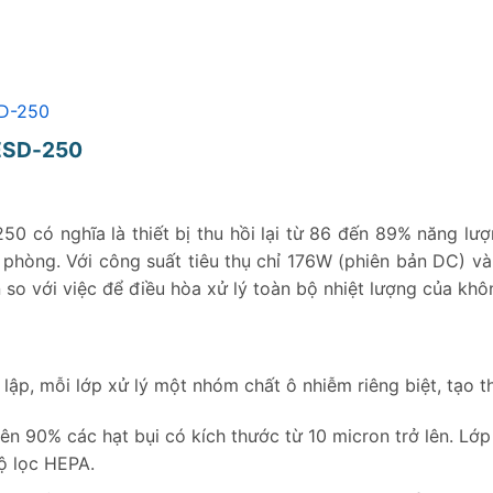
SD-250
-ESD-250
 có nghĩa là thiết bị thu hồi lại từ 86 đến 89% năng lượ
phòng. Với công suất tiêu thụ chỉ 176W (phiên bản DC) và
so với việc để điều hòa xử lý toàn bộ nhiệt lượng của khôn
ập, mỗi lớp xử lý một nhóm chất ô nhiễm riêng biệt, tạo th
trên 90% các hạt bụi có kích thước từ 10 micron trở lên. Lớp
bộ lọc HEPA.