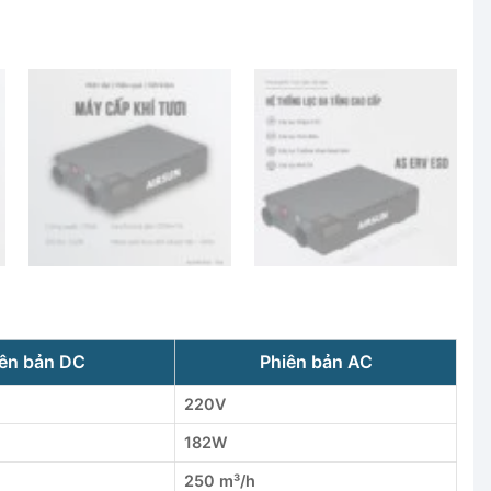
ên bản DC
Phiên bản AC
220V
182W
250 m³/h