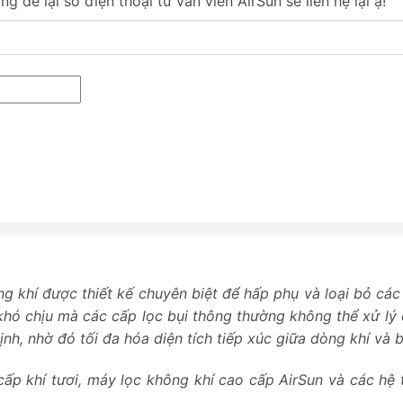
 để lại số điện thoại tư vấn viên AirSun sẽ liên hệ lại ạ!
hông khí được thiết kế chuyên biệt để hấp phụ và loại bỏ c
 khó chịu mà các cấp lọc bụi thông thường không thể xử l
nh, nhờ đó tối đa hóa diện tích tiếp xúc giữa dòng khí và 
ấp khí tươi, máy lọc không khí cao cấp AirSun và các hệ 