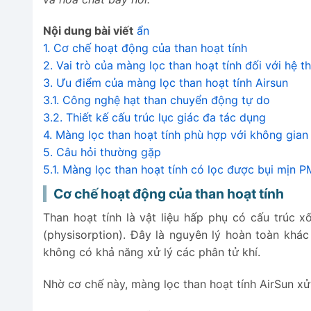
Nội dung bài viết
ẩn
1.
Cơ chế hoạt động của than hoạt tính
2.
Vai trò của màng lọc than hoạt tính đối với hệ t
3.
Ưu điểm của màng lọc than hoạt tính Airsun
3.1.
Công nghệ hạt than chuyển động tự do
3.2.
Thiết kế cấu trúc lục giác đa tác dụng
4.
Màng lọc than hoạt tính phù hợp với không gian
5.
Câu hỏi thường gặp
5.1.
Màng lọc than hoạt tính có lọc được bụi mịn 
5.2.
Hạt than hoạt tính có bị rơi ra ngoài trong qu
Cơ chế hoạt động của than hoạt tính
5.3.
Khi nào cần thay màng lọc than hoạt tính?
Than hoạt tính là vật liệu hấp phụ có cấu trúc x
(physisorption). Đây là nguyên lý hoàn toàn khác
không có khả năng xử lý các phân tử khí.
Nhờ cơ chế này, màng lọc than hoạt tính AirSun x