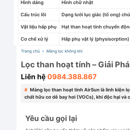
Hình dáng
Hình chữ nhật
Cấu trúc lõi
Dạng lưới lục giác (tổ ong) chứ
Vật liệu hấp phụ
Hạt than hoạt tính chuyển động
Cơ chế xử lý
Hấp phụ vật lý (physisorption)
Trang chủ
»
Màng lọc không khí
Lọc than hoạt tính – Giải P
Liên hệ
0984.388.867
Màng lọc than hoạt tính AirSun là linh kiện 
chất hữu cơ dễ bay hơi (VOCs), khí độc hại và 
Yêu cầu gọi lại