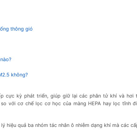
hống thông gió
 nào?
PM2.5 không?
á trình sử dụng không?
ốp cực kỳ phát triển, giúp giữ lại các phân tử khí và hơi
 so với cơ chế lọc cơ học của màng HEPA hay lọc tĩnh đi
ử lý hiệu quả ba nhóm tác nhân ô nhiễm dạng khí mà các cấ