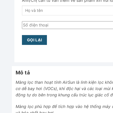
Anh/Chị cần tư vấn thêm về sản phẩm xin vui lòng
Mô tả
Màng lọc than hoạt tính AirSun là linh kiện lọc k
cơ dễ bay hơi (VOCs), khí độc hại và các loại mùi
động tự do bên trong khung cấu trúc lục giác cố đị
Màng lọc phù hợp để tích hợp vào hệ thống máy c
và hóa chất bay hơi.