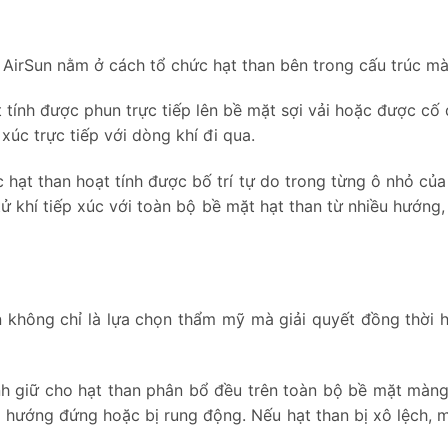
h AirSun nằm ở cách tổ chức hạt than bên trong cấu trúc mà
tính được phun trực tiếp lên bề mặt sợi vải hoặc được cố
xúc trực tiếp với dòng khí đi qua.
c hạt than hoạt tính được bố trí tự do trong từng ô nhỏ của
 tử khí tiếp xúc với toàn bộ bề mặt hạt than từ nhiều hướng
n không chỉ là lựa chọn thẩm mỹ mà giải quyết đồng thời h
h giữ cho hạt than phân bổ đều trên toàn bộ bề mặt màng
 hướng đứng hoặc bị rung động. Nếu hạt than bị xô lệch, 