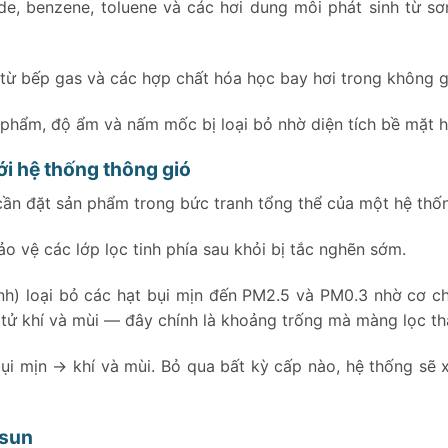
, benzene, toluene và các hơi dung môi phát sinh từ sơn 
i từ bếp gas và các hợp chất hóa học bay hơi trong không gi
 phẩm, độ ẩm và nấm mốc bị loại bỏ nhờ diện tích bề mặt h
với hệ thống thông gió
 cần đặt sản phẩm trong bức tranh tổng thể của một hệ thố
bảo vệ các lớp lọc tinh phía sau khỏi bị tắc nghẽn sớm.
nh) loại bỏ các hạt bụi mịn đến PM2.5 và PM0.3 nhờ cơ chế
tử khí và mùi — đây chính là khoảng trống mà màng lọc tha
bụi mịn → khí và mùi. Bỏ qua bất kỳ cấp nào, hệ thống s
rsun