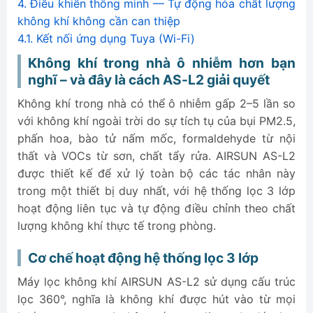
4.
Điều khiển thông minh — Tự động hóa chất lượng
không khí không cần can thiệp
4.1.
Kết nối ứng dụng Tuya (Wi-Fi)
4.2.
Chế độ tự động theo AQI (Auto Mode)
Không khí trong nhà ô nhiễm hơn bạn
4.3.
Hiển thị PM2.5 thời gian thực
nghĩ – và đây là cách AS-L2 giải quyết
5.
AS-L2-G201 phù hợp nhất với ai?
Không khí trong nhà có thể ô nhiễm gấp 2–5 lần so
với không khí ngoài trời do sự tích tụ của bụi PM2.5,
phấn hoa, bào tử nấm mốc, formaldehyde từ nội
thất và VOCs từ sơn, chất tẩy rửa. AIRSUN AS-L2
được thiết kế để xử lý toàn bộ các tác nhân này
trong một thiết bị duy nhất, với hệ thống lọc 3 lớp
hoạt động liên tục và tự động điều chỉnh theo chất
lượng không khí thực tế trong phòng.
Cơ chế hoạt động hệ thống lọc 3 lớp
Máy lọc không khí AIRSUN AS-L2 sử dụng cấu trúc
lọc 360°, nghĩa là không khí được hút vào từ mọi