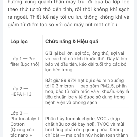
hướng xung quanh thân máy trụ, đi qua ba lớp lọc
theo thứ tự từ thô đến tinh, rồi thổi không khí sạch
ra ngoài. Thiết kế này tối ưu lưu thông không khí và
giảm tử điểm lọc so với các máy hút một chiều.
Lớp lọc
Chức năng & Hiệu quả
Giữ lại bụi lớn, sợi tóc, lông thú, sợi vải
Lớp 1 — Pre-
và các hạt có kích thước thô. Đây là lớp
filter (Lọc thô)
bảo vệ đầu tiên, kéo dài tuổi thọ các bộ
lọc bên trong.
Bắt giữ 99,97% hạt bụi siêu mịn xuống
tới 0,3 micron — bao gồm PM2.5, phấn
Lớp 2 —
hoa, bào tử nấm mốc và vi khuẩn. Đây là
HEPA H13
tiêu chuẩn lọc y tế được sử dụng trong
bệnh viện và phòng sạch
Lớp 3 —
Photocatalyst
Phân hủy formaldehyde, VOCs (hợp
Cotton
chất hữu cơ dễ bay hơi), TVOC và mùi
(Quang xúc
hôi bằng phản ứng quang hóa. Không
tác nano +
chỉ bắt — mà phân hủy hoàn toàn thành