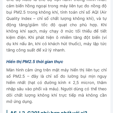
cảm biến hồng ngoại trong máy liên tục đo nồng độ
bụi PM2.5 trong không khí, tính toán chỉ số AQI (Air
Quality Index – chỉ số chất lượng không khí), và tự
động tăng/giảm tốc độ quạt cho phù hợp. Khi
không khí sạch, máy chạy ở mức tối thiểu để tiết
kiệm điện. Khi phát hiện ô nhiễm tăng đột biến (ví
dụ khi nấu ăn, khi có khách hút thuốc), máy lập tức
tăng công suất để xử lý nhanh.
Hiển thị PM2.5 thời gian thực
Màn hình cảm ứng trên mặt máy hiển thị liên tục chỉ
số PM2.5 – đây là chỉ số đo lường bụi mịn nguy
hiểm nhất (hạt có đường kính ≤ 2,5 micron, thâm
nhập sâu vào phổi và máu). Người dùng có thể theo
dõi chất lượng không khí trực tiếp mà không cần
mở ứng dụng.
AS-L2-G201 phù hợp nhất với ai?